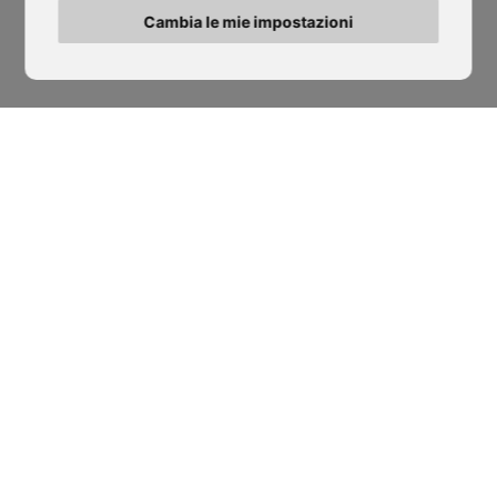
Cambia le mie impostazioni
LEGGI TUTTO
Sede Legale
‹
›
Padova
Via Varisco Colonnello, 2
-
Vigonza - PD
isocaf@legpec.it
-
info@isocaf.it
+39 049 628 177
-
+39 049 628 031
Filiale
Trento
Via Nazionale, 7 - Loc. Le Basse
Mattarello - TN
isocaf@legpec.it
-
isocaftn@isocaf.it
+39 0461 945 980
-
+39 0461 945 957
Filiale Roofing Group
Salerno