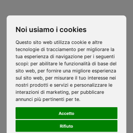
Autore
Pubblicato il
Cl
Isocaf
15 Ottobre 2024
thi
mo
Noi usiamo i cookies
Questo sito web utilizza cookie e altre
Aperto un nuovo cantiere per Residenza S.Chiara
tecnologie di tracciamento per migliorare la
Civitas Vitae – Fondazione OIC onlus
tua esperienza di navigazione per i seguenti
scopi:
per abilitare le funzionalità di base del
sito web
,
per fornire una migliore esperienza
sul sito web
,
per misurare il tuo interesse nei
nostri prodotti e servizi e personalizzare le
Ordinanza caldo 2026: stop ai lavori
interazioni di marketing
,
per pubblicare
Cantieri
Fotovoltaico
Isolamento
News
Categorie:
annunci più pertinenti per te
nelle ore più critiche
.
Termoisolamento
ISOCAF
/
17 GIUGNO 2026
Accetto
Ordinanza caldo 2026: stop ai lavori nelle ore più
Rifiuto
critiche...