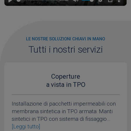
P
M
S
P
E
l
u
e
I
n
a
t
t
P
t
y
e
t
e
i
r
n
f
LE NOSTRE SOLUZIONI CHIAVI IN MANO
g
u
Tutti i nostri servizi
s
l
l
s
c
r
Coperture
e
e
a vista in TPO
n
Installazione di pacchetti impermeabili con
membrana sintetica in TPO armata: Manti
sintetici in TPO con sistema di fissaggio…
[Leggi tutto]