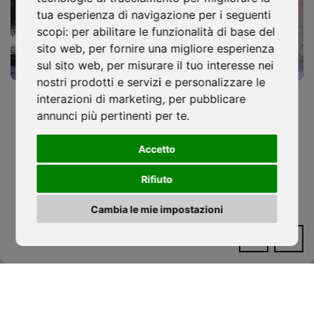
tua esperienza di navigazione per i seguenti
scopi:
per abilitare le funzionalità di base del
sito web
,
per fornire una migliore esperienza
Installazione
sul sito web
,
per misurare il tuo interesse nei
Tetti Verdi
nostri prodotti e servizi e personalizzare le
Continuità, drenaggio e posa: le basi di
interazioni di marketing
,
per pubblicare
Le coperture a verde pensile estensive ed
una corretta impermeabilizzazione
annunci più pertinenti per te
.
intensive sono sistemi progettati in
ISOCAF
/
27 MAGGIO 2026
Accetto
conformità alla norma UNI 11235, che
Continuità, drenaggio e posa: le basi di una corretta
stabilisce…
[Leggi tutto]
Rifiuto
impermeabilizzazione...
Cambia le mie impostazioni
LEGGI TUTTO
‹
›
Smaltimenti
e Manutenzioni