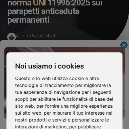
norma UNI 11996:2025 sui
parapetti anticaduta
permanenti
Autore
Pubblicato il
Isocaf
2 Febbraio 2026
Cl
thi
mo
Noi usiamo i cookies
Sicurezza cantieri: la nuova norma UNI
Questo sito web utilizza cookie e altre
11996:2025 sui parapetti anticaduta permanenti
tecnologie di tracciamento per migliorare la
tua esperienza di navigazione per i seguenti
Pubblicata la UNI 11996:2025, che definisce requisiti,
scopi:
per abilitare le funzionalità di base del
classi di prestazione e criteri di verifica per i parapetti
sito web
,
per fornire una migliore esperienza
anticaduta permanenti nei lavori in quota. Un
sul sito web
,
per misurare il tuo interesse nei
aggiornamento importante per progettisti, imprese e
nostri prodotti e servizi e personalizzare le
operatori coinvolti nella gestione della sicurezza su
Continuità, drenaggio e posa: le basi di
interazioni di marketing
,
per pubblicare
coperture e grandi strutture.