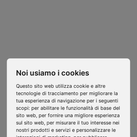
Sede Legale
Padova
Via Varisco Colonnello, 2
-
Vigonza - PD
isocaf@legpec.it
-
info@isocaf.it
Noi usiamo i cookies
+39 049 628 177
-
+39 049 628 031
Questo sito web utilizza cookie e altre
Filiale
tecnologie di tracciamento per migliorare la
Trento
tua esperienza di navigazione per i seguenti
scopi:
per abilitare le funzionalità di base del
Via Nazionale, 7 - Loc. Le Basse
sito web
,
per fornire una migliore esperienza
Mattarello - TN
sul sito web
,
per misurare il tuo interesse nei
isocaf@legpec.it
-
isocaftn@isocaf.it
nostri prodotti e servizi e personalizzare le
+39 0461 945 980
-
+39 0461 945 957