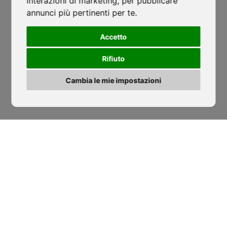
interazioni di marketing
,
per pubblicare
annunci più pertinenti per te
.
Filiale Roofing Group
Accetto
Salerno
Rifiuto
Lustra, SP274
-
Corticelle - SA
isocaf@legpec.it
-
info@isocaf.it
Cambia le mie impostazioni
+39 0974 050 107
HOME
SEDI
AZIENDA
NEWS
CODICE ETICO
DOWNLOAD
SERVIZI
SOCIAL WALL
PROGETTI
RICHIEDI PREVENTIVO
FOTOVOLTAICO
LAVORA CON NOI
ROOFING GROUP
RATING DI LEGALITÀ
ACADEMY
CONTATTI