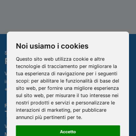
Noi usiamo i cookies
Sede Legale
Questo sito web utilizza cookie e altre
Padova
tecnologie di tracciamento per migliorare la
tua esperienza di navigazione per i seguenti
Via Varisco Colonnello, 2
-
Vigonza - PD
scopi:
per abilitare le funzionalità di base del
isocaf@legpec.it
-
info@isocaf.it
sito web
,
per fornire una migliore esperienza
+39 049 628 177
-
+39 049 628 031
sul sito web
,
per misurare il tuo interesse nei
nostri prodotti e servizi e personalizzare le
Filiale
interazioni di marketing
,
per pubblicare
Trento
annunci più pertinenti per te
.
Via Nazionale, 7 - Loc. Le Basse
Accetto
Mattarello - TN