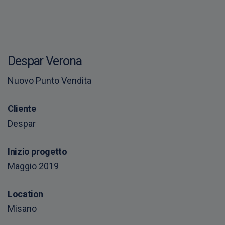
S
k
i
IT
EN
CONTATTACI
p
t
o
Despar Verona
c
o
Nuovo Punto Vendita
n
t
e
Cliente
n
Despar
t
Inizio progetto
Maggio 2019
Location
Misano