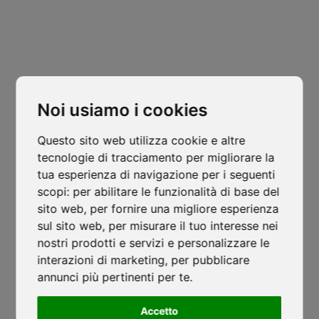
Cl
thi
mo
Noi usiamo i cookies
Sede Legale
Questo sito web utilizza cookie e altre
Padova
tecnologie di tracciamento per migliorare la
Via Varisco Colonnello, 2
tua esperienza di navigazione per i seguenti
-
Vigonza - PD
scopi:
per abilitare le funzionalità di base del
isocaf@legpec.it
-
info@isocaf.it
sito web
,
per fornire una migliore esperienza
+39 049 628 177
-
+39 049 628 031
sul sito web
,
per misurare il tuo interesse nei
nostri prodotti e servizi e personalizzare le
Filiale
Ordinanza caldo 2026: stop ai lavori
interazioni di marketing
,
per pubblicare
Trento
annunci più pertinenti per te
nelle ore più critiche
.
Via Nazionale, 7 - Loc. Le Basse
ISOCAF
/
17 GIUGNO 2026
Accetto
Mattarello - TN