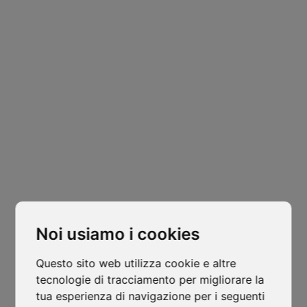
Sede Legale
Padova
Via Varisco Colonnello, 2
-
Vigonza - PD
Cl
thi
isocaf@legpec.it
-
info@isocaf.it
mo
+39 049 628 177
-
+39 049 628 031
Noi usiamo i cookies
Filiale
Questo sito web utilizza cookie e altre
Trento
tecnologie di tracciamento per migliorare la
tua esperienza di navigazione per i seguenti
Via Nazionale, 7 - Loc. Le Basse