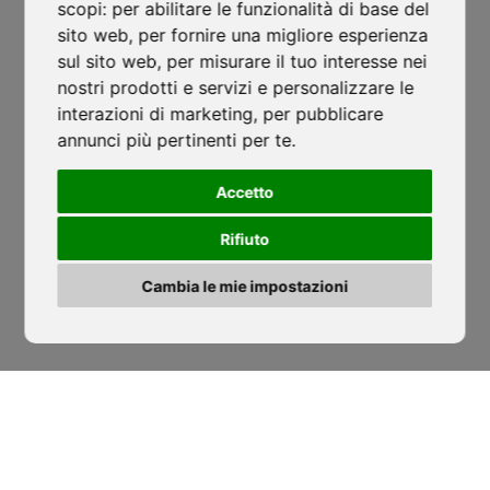
scopi:
per abilitare le funzionalità di base del
Mattarello - TN
sito web
,
per fornire una migliore esperienza
isocaf@legpec.it
-
isocaftn@isocaf.it
sul sito web
,
per misurare il tuo interesse nei
+39 0461 945 980
-
+39 0461 945 957
nostri prodotti e servizi e personalizzare le
Ordinanza caldo 2026: stop ai lavori
interazioni di marketing
,
per pubblicare
annunci più pertinenti per te
nelle ore più critiche
.
Filiale Roofing Group
Salerno
ISOCAF
/
17 GIUGNO 2026
Accetto
Ordinanza caldo 2026: stop ai lavori nelle ore più
Lustra, SP274
-
Corticelle - SA
Rifiuto
critiche...
isocaf@legpec.it
-
info@isocaf.it
+39 0974 050 107
Cambia le mie impostazioni
LEGGI TUTTO
‹
›
HOME
SEDI
AZIENDA
NEWS
CODICE ETICO
DOWNLOAD
SERVIZI
SOCIAL WALL
PROGETTI
RICHIEDI PREVENTIVO