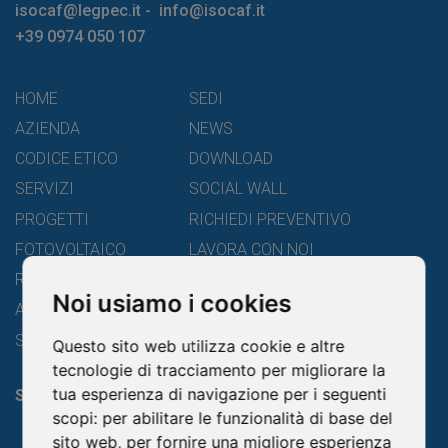
isocaf@legpec.it
-
info@isocaf.it
+39 0974 050 107
HOME
SEDI
AZIENDA
NEWS
CODICE ETICO
DOWNLOAD
SERVIZI
SOCIAL WALL
PROGETTI
RICHIEDI PREVENTIVO
FOTOVOLTAICO
LAVORA CON NOI
ROOFING GROUP
RATING DI LEGALITÀ
Noi usiamo i cookies
ACADEMY
CONTATTI
SOSTENIBILITÀ
Questo sito web utilizza cookie e altre
tecnologie di tracciamento per migliorare la
tua esperienza di navigazione per i seguenti
Seguici
scopi:
per abilitare le funzionalità di base del
sito web
,
per fornire una migliore esperienza