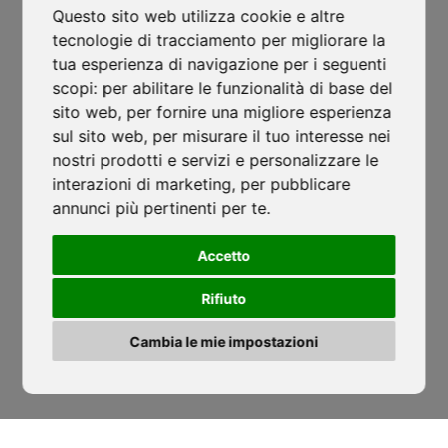
Trento
Questo sito web utilizza cookie e altre
tecnologie di tracciamento per migliorare la
Via Nazionale, 7 - Loc. Le Basse
tua esperienza di navigazione per i seguenti
Mattarello - TN
scopi:
per abilitare le funzionalità di base del
isocaf@legpec.it
-
isocaftn@isocaf.it
sito web
,
per fornire una migliore esperienza
sul sito web
,
per misurare il tuo interesse nei
+39 0461 945 980
-
+39 0461 945 957
nostri prodotti e servizi e personalizzare le
Ordinanza caldo 2026: stop ai lavori
interazioni di marketing
,
per pubblicare
Filiale Roofing Group
annunci più pertinenti per te
nelle ore più critiche
.
Salerno
ISOCAF
/
17 GIUGNO 2026
Accetto
Lustra, SP274
-
Corticelle - SA
Ordinanza caldo 2026: stop ai lavori nelle ore più
isocaf@legpec.it
-
info@isocaf.it
Rifiuto
critiche...
+39 0974 050 107
Cambia le mie impostazioni
LEGGI TUTTO
HOME
SEDI
‹
›
AZIENDA
NEWS
CODICE ETICO
DOWNLOAD