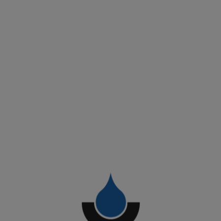
Edilizia industriale
Eventi
Fotovoltaico
Impermeabilizzazione
Innovazione Edilizia
Isocaf Global
Isolamento
News
Normative tecniche
Progetti
Responsabilità civile
Riqualificazione energetica
Sicurezza cantieri
Termoisolamento
TPO