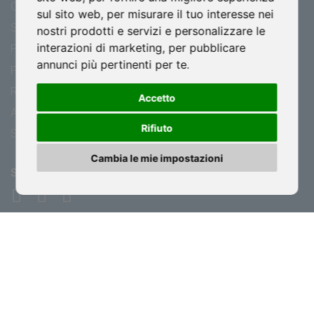
CODICE ETICO
DOWNLOAD
sul sito web
,
per misurare il tuo interesse nei
SERVIZI
SOCIAL WALL
nostri prodotti e servizi e personalizzare le
interazioni di marketing
,
per pubblicare
PROGETTI
RICHIEDI PREVENTIVO
annunci più pertinenti per te
.
FOTOVOLTAICO
LAVORA CON NOI
ROOFING GROUP
RATING DI LEGALITÀ
Accetto
ACADEMY
CONTATTI
Rifiuto
SOSTENIBILITÀ
Cambia le mie impostazioni
Seguici
Privacy Policy
|
Cookie Policy
Rivedi le tue scelte in materia di cookie
|
WhistleBlowing
ISOCAF s.r.l. - C.F.: 00775490287 | P.IVA: 00775490287 Cap. Soc. int. vers.: €