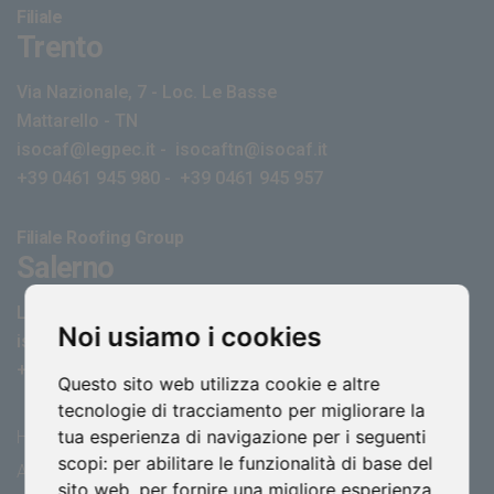
Filiale
Trento
Via Nazionale, 7 - Loc. Le Basse
Mattarello - TN
isocaf@legpec.it
-
isocaftn@isocaf.it
+39 0461 945 980
-
+39 0461 945 957
Filiale Roofing Group
Salerno
Lustra, SP274
-
Corticelle - SA
Noi usiamo i cookies
isocaf@legpec.it
-
info@isocaf.it
+39 0974 050 107
Questo sito web utilizza cookie e altre
tecnologie di tracciamento per migliorare la
tua esperienza di navigazione per i seguenti
HOME
SEDI
scopi:
per abilitare le funzionalità di base del
AZIENDA
NEWS
sito web
,
per fornire una migliore esperienza