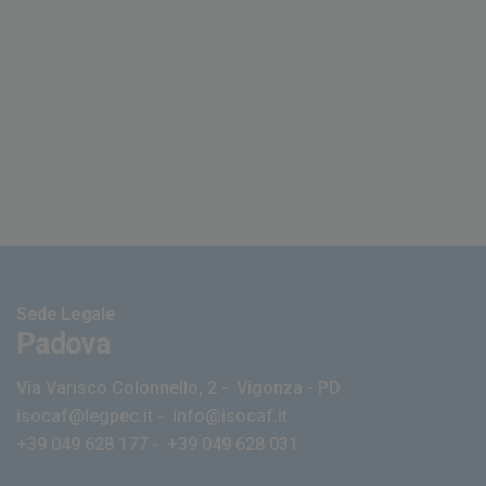
Sede Legale
Padova
Via Varisco Colonnello, 2
-
Vigonza - PD
isocaf@legpec.it
-
info@isocaf.it
+39 049 628 177
-
+39 049 628 031